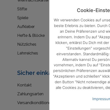
Weihnachtskarten
Stifte
Cookie-Einste
Spiele
Wir verwenden Cookies auf unse
beste Erlebnis zu bieten. Durch
Aufkleber
an Deine Präferenzen und w
Hefte & Blöcke
erinnern. Indem Du auf "Akzep
klicken, erklärst Du Dich mit d
Nützliches
"Einstellungen" vorgesc
Lehrreiches
einverstanden. Standardmäßig s
Alternativ kannst Du persön
vornehmen, indem Du auf "Einste
persönlichen Präferenzen auswäh
Sicher einkaufen
"Akzeptieren und schließen" klic
den Button "Nicht notwendige a
Kontakt
alle Cookies zu deaktivieren, di
Zahlungsarten
Impressu
Versandkonditionen