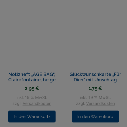
Notizheft „AGE BAG“,
Glückwunschkarte „Für
Clairefontaine, beige
Dich“ mit Umschlag
2,95
€
1,75
€
inkl. 19 % MwSt.
inkl. 19 % MwSt.
zzgl.
Versandkosten
zzgl.
Versandkosten
In den Warenkorb
In den Warenkorb