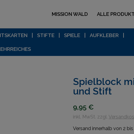
MISSION WALD
ALLE PRODUK
HTSKARTEN
STIFTE
SPIELE
AUFKLEBER
LEHRREICHES
Spielblock mi
und Stift
9,95
€
inkl. MwSt. zzgl.
Versandkos
Versand innerhalb von 2 bi