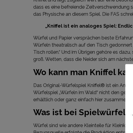
dass es eine befreiende Zeitverschwendung sei
das Physische an diesem Spiel. Die FAS schrei
„Kniffel ist ein analoges Spiel: Endl
Würfel und Papier versprächen beste Erfahru
Würfeln theatralisch auf den Tisch gedonnert 
Tisch rollen.“ Und im Übrigen gehöre es dazu, 
groß. Wetten, dass die Neider sich am nächste
Wo kann man Kniffel kau
Das Original-Würfelspiel
Kniffel® ist ein Ang
Würfelspiel „Würfeln im Wald“ nicht den gesc
erhältlich oder ganz einfach hier zusammen m
Was ist bei Spielwürfeln
Würfel sind wie andere Kleinteile für Kleink
Bezugsquelle erfolgte die Produktion entspre