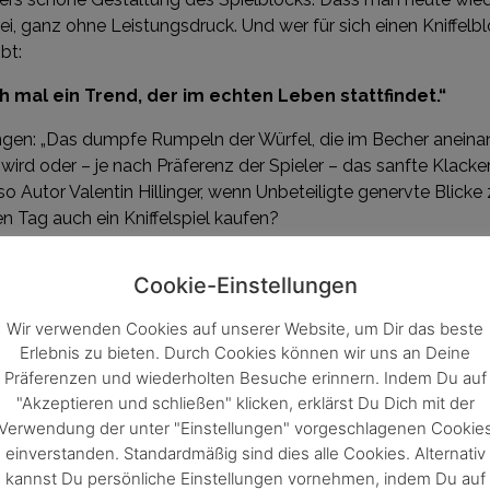
, ganz ohne Leistungsdruck. Und wer für sich einen Kniffelbl
bt:
ich mal ein Trend, der im echten Leben stattfindet.“
ngen: „Das dumpfe Rumpeln der Würfel, die im Becher aneina
wird oder – je nach Präferenz der Spieler – das sanfte Klack
so Autor Valentin Hillinger, wenn Unbeteiligte genervte Blicke
n Tag auch ein Kniffelspiel kaufen?
fen?
Cookie-Einstellungen
ebot der Schmidt Spiele GmbH, die es online und im Spielware
Wir verwenden Cookies auf unserer Website, um Dir das beste
hützten Namen Kniffel®. Der Würfelblock der Edition Waldesg
Erlebnis zu bieten. Durch Cookies können wir uns an Deine
it Würfeln und einem Holzstift in der
Spielerubrik
von www.wa
Präferenzen und wiederholten Besuche erinnern. Indem Du auf
"Akzeptieren und schließen" klicken, erklärst Du Dich mit der
 zu beachten?
Verwendung der unter "Einstellungen" vorgeschlagenen Cookie
einverstanden. Standardmäßig sind dies alle Cookies. Alternativ
inder wegen der Gefahr des Verschluckens oder sogar Erstick
kannst Du persönliche Einstellungen vornehmen, indem Du auf
chend der europäischen Sicherheitsnorm EN-71, welche die Si