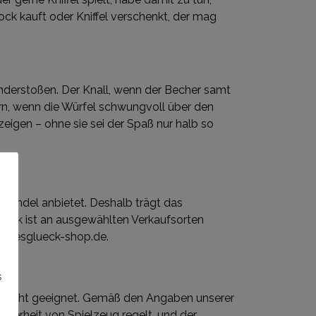
ock kauft oder Kniffel verschenkt, der mag
nderstoßen. Der Knall, wenn der Becher samt
ern, wenn die Würfel schwungvoll über den
 zeigen – ohne sie sei der Spaß nur halb so
nhandel anbietet. Deshalb trägt das
lück ist an ausgewählten Verkaufsorten
ldesglueck-shop.de.
s
ens nicht geeignet. Gemäß den Angaben unserer
cherheit von Spielzeug regelt, und der