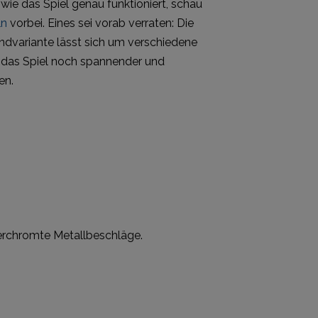
ie das Spiel genau funktioniert, schau
ln
vorbei. Eines sei vorab verraten: Die
ndvariante lässt sich um verschiedene
 das Spiel noch spannender und
en.
verchromte Metallbeschläge.