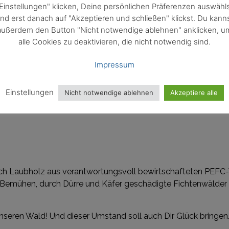
Einstellungen" klicken, Deine persönlichen Präferenzen auswähl
n Phthalaten minimiert.
nd erst danach auf "Akzeptieren und schließen" klickst. Du kann
außerdem den Button "Nicht notwendige ablehnen" anklicken, u
egel auf Spielen?
alle Cookies zu deaktivieren, die nicht notwendig sind.
ard für nachhaltige Waldbewirtschaftung und setzt sich für k
Impressum
kunft aus Wäldern, die nach festen Regeln für nachfolgende Gen
tschen Waldes aus Laubhölzern, vor allem aus Buche (16,6 %)
Einstellungen
Nicht notwendige ablehnen
Akzeptiere alle
t auf drei Prozent der deutschen Waldfläche vertreten. Weite
ch Laubholz aus verantwortungsvoll bewirtschafteten PEFC-W
 Bemühen, durch Dürre und Käfer geschädigte Fichtenwälder
r unseren Wald! Und dieser Umstand soll auch Dir Glück bringen