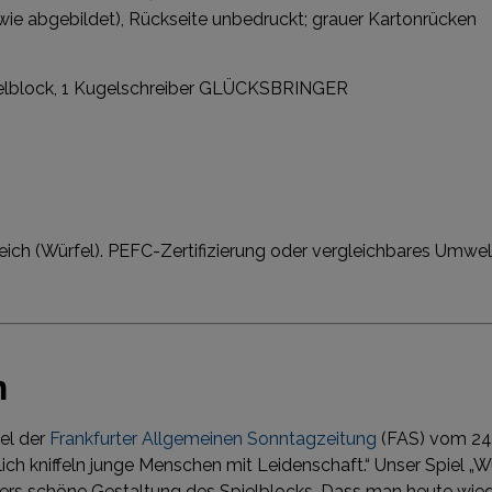
(wie abgebildet), Rückseite unbedruckt; grauer Kartonrücken
Würfelblock, 1 Kugelschreiber GLÜCKSBRINGER
eich (Würfel). PEFC-Zertifizierung oder vergleichbares Umwel
n
kel der
Frankfurter Allgemeinen Sonntagzeitung
(FAS) vom 24.
ch kniffeln junge Menschen mit Leidenschaft.“ Unser Spiel „W
ders schöne Gestaltung des Spielblocks. Dass man heute wieder