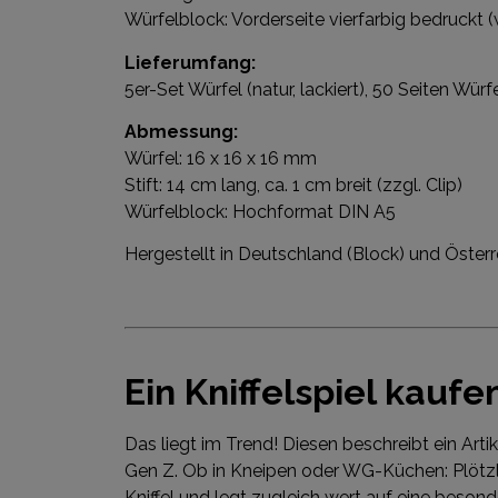
Würfelblock: Vorderseite vierfarbig bedruckt 
Lieferumfang:
5er-Set Würfel (natur, lackiert), 50 Seiten 
Abmessung:
Würfel: 16 x 16 x 16 mm
Stift: 14 cm lang, ca. 1 cm breit (zzgl. Clip)
Würfelblock: Hochformat DIN A5
Hergestellt in Deutschland (Block) und Österr
Ein Kniffelspiel kaufe
Das liegt im Trend! Diesen beschreibt ein Arti
Gen Z. Ob in Kneipen oder WG-Küchen: Plötzli
Kniffel und legt zugleich wert auf eine beson