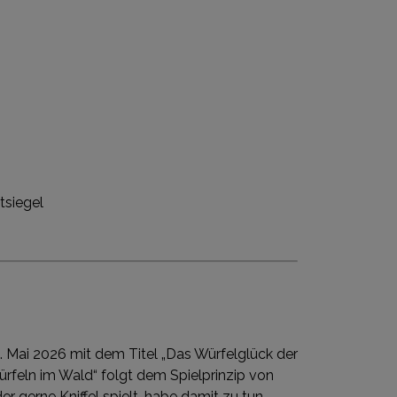
tsiegel
 Mai 2026 mit dem Titel „Das Würfelglück der
ürfeln im Wald“ folgt dem Spielprinzip von
 gerne Kniffel spielt, habe damit zu tun,