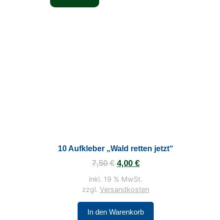
10 Aufkleber „Wald retten jetzt“
7,50
€
4,00
€
inkl. 19 % MwSt.
zzgl.
Versandkosten
In den Warenkorb