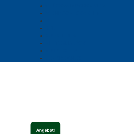
GLÜCKWUNSCHKARTEN
WEIHNACHTSKARTEN
STIFTE
SPIELE
AUFKLEBER
HEFTE & BLÖCKE
NÜTZLICHES
LEHRREICHES
Angebot!