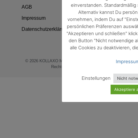
einverstanden. Standardmäßig s
AGB
Alternativ kannst Du persön
Impressum
vornehmen, indem Du auf "Einste
persönlichen Präferenzen auswäh
Datenschutzerklärung
"Akzeptieren und schließen" klic
den Button "Nicht notwendige a
alle Cookies zu deaktivieren, di
© 2026
KOLLAXO Markt und Medien GmbH
. Alle
Impressu
Rechte vorbehalten.
Einstellungen
Nicht not
Akzeptiere a