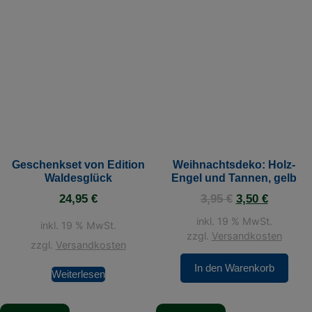
Geschenkset von Edition
Weihnachtsdeko: Holz-
Waldesglück
Engel und Tannen, gelb
24,95
€
3,95
€
3,50
€
inkl. 19 % MwSt.
inkl. 19 % MwSt.
zzgl.
Versandkosten
zzgl.
Versandkosten
In den Warenkorb
Weiterlesen