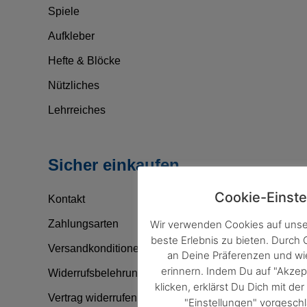
Spiele
Aufkleber
Hefte & Blöcke
Nützliches
Lehrreiches
Sicher einkaufen
Cookie-Einste
Kontakt
Wir verwenden Cookies auf unse
Zahlungsarten
beste Erlebnis zu bieten. Durch
Versandkonditionen
an Deine Präferenzen und w
erinnern. Indem Du auf "Akzep
Widerrufsbelehrung
klicken, erklärst Du Dich mit d
Vertrag widerrufen
"Einstellungen" vorgesc