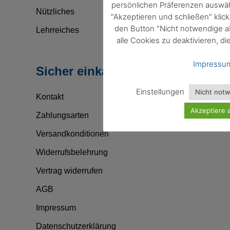
persönlichen Präferenzen auswäh
Nützliches
"Akzeptieren und schließen" klic
den Button "Nicht notwendige a
Lehrreiches
alle Cookies zu deaktivieren, di
Impressu
Sicher einkaufen
Einstellungen
Nicht not
Kontakt
Akzeptiere a
Zahlungsarten
Versandkonditionen
Widerrufsbelehrung
Vertrag widerrufen
AGB
Impressum
Datenschutzerklärung