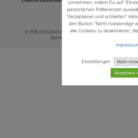
Datenschutzerklärung
vornehmen, indem Du auf "Einste
persönlichen Präferenzen auswäh
"Akzeptieren und schließen" klic
den Button "Nicht notwendige a
alle Cookies zu deaktivieren, di
© 2026
KOLLAXO Markt und Medien GmbH
. Alle
Rechte vorbehalten.
Impressu
Einstellungen
Nicht not
Akzeptiere a