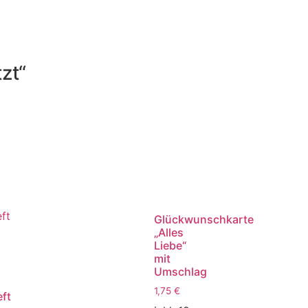
zt“
Glückwunschkarte
„Alles
Liebe“
mit
Umschlag
1,75
€
ft