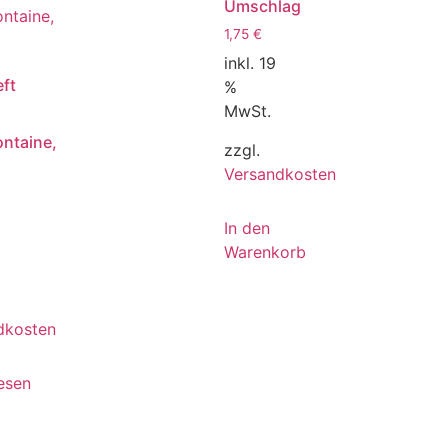
Umschlag
1,75
€
inkl. 19
ft
%
MwSt.
ontaine,
zzgl.
Versandkosten
In den
Warenkorb
dkosten
esen