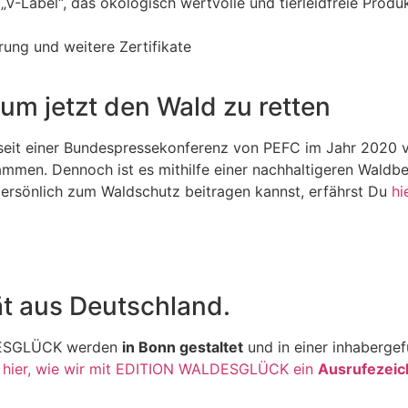
„V-Label“, das ökologisch wertvolle und tierleidfreie Produ
rung und weitere Zertifikate
 um jetzt den Wald zu retten
 seit einer Bundespressekonferenz von PEFC im Jahr 2020
n. Dennoch ist es mithilfe einer nachhaltigeren Waldbew
ersönlich zum Waldschutz beitragen kannst, erfährst Du
hi
ät aus Deutschland.
DESGLÜCK werden
in Bonn gestaltet
und in einer inhaberge
e hier, wie wir mit EDITION WALDESGLÜCK ein
Ausrufezeic