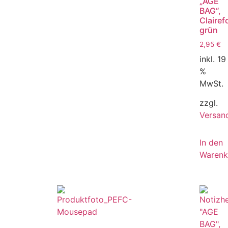
„AGE
BAG“,
Clairef
grün
2,95
€
inkl. 19
%
MwSt.
zzgl.
Versan
In den
Warenk