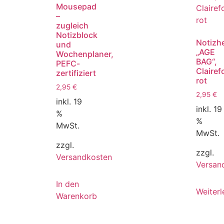
Mousepad
–
zugleich
Notizblock
Notizhe
und
„AGE
Wochenplaner,
BAG“,
PEFC-
Clairef
zertifiziert
rot
2,95
€
2,95
€
inkl. 19
inkl. 19
%
%
MwSt.
MwSt.
zzgl.
zzgl.
Versandkosten
Versan
In den
Weiterl
Warenkorb