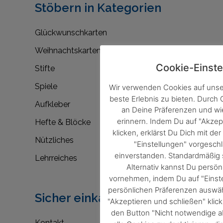
Stöbern in Kategorien
Glückwunschkarten
Weihnachtskarten
Cookie-Einste
Stifte
Spiele
Wir verwenden Cookies auf unse
beste Erlebnis zu bieten. Durch
Aufkleber
an Deine Präferenzen und w
erinnern. Indem Du auf "Akzep
Hefte & Blöcke
klicken, erklärst Du Dich mit d
Nützliches
"Einstellungen" vorgesc
einverstanden. Standardmäßig s
Lehrreiches
Alternativ kannst Du persön
vornehmen, indem Du auf "Einste
persönlichen Präferenzen auswäh
Sicher einkaufen
"Akzeptieren und schließen" klic
den Button "Nicht notwendige a
Kontakt