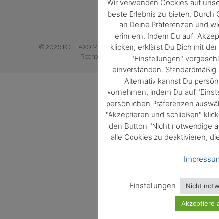
Wir verwenden Cookies auf unse
beste Erlebnis zu bieten. Durch
an Deine Präferenzen und w
erinnern. Indem Du auf "Akzep
klicken, erklärst Du Dich mit d
© 2026
KOLLAXO Markt und Medien GmbH
. Alle
Rechte vorbehalten.
"Einstellungen" vorgesc
einverstanden. Standardmäßig s
Alternativ kannst Du persön
vornehmen, indem Du auf "Einste
persönlichen Präferenzen auswäh
"Akzeptieren und schließen" klic
den Button "Nicht notwendige a
alle Cookies zu deaktivieren, di
Impressu
Einstellungen
Nicht not
Akzeptiere a