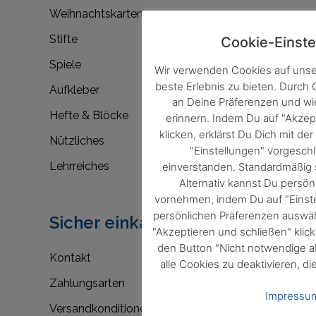
Weihnachtskarten
Stifte
Cookie-Einste
Spiele
Wir verwenden Cookies auf unse
beste Erlebnis zu bieten. Durch
Aufkleber
an Deine Präferenzen und w
Hefte & Blöcke
erinnern. Indem Du auf "Akzep
klicken, erklärst Du Dich mit d
Nützliches
"Einstellungen" vorgesc
Lehrreiches
einverstanden. Standardmäßig s
Alternativ kannst Du persön
vornehmen, indem Du auf "Einste
persönlichen Präferenzen auswäh
Sicher einkaufen
"Akzeptieren und schließen" klic
den Button "Nicht notwendige a
Kontakt
alle Cookies zu deaktivieren, di
Zahlungsarten
Impressu
Versandkonditionen