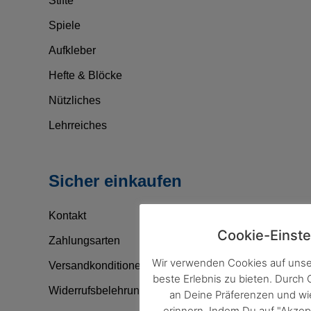
Stifte
Spiele
Aufkleber
Hefte & Blöcke
Nützliches
Lehrreiches
Sicher einkaufen
Kontakt
Cookie-Einste
Zahlungsarten
Wir verwenden Cookies auf unse
Versandkonditionen
beste Erlebnis zu bieten. Durch
Widerrufsbelehrung
an Deine Präferenzen und w
erinnern. Indem Du auf "Akzep