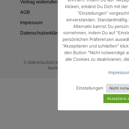
Vertrag widerrufen
klicken, erklärst Du Dich mit d
AGB
"Einstellungen" vorgesc
einverstanden. Standardmäßig s
Impressum
Alternativ kannst Du persön
vornehmen, indem Du auf "Einste
Datenschutzerklärung
persönlichen Präferenzen auswäh
"Akzeptieren und schließen" klic
den Button "Nicht notwendige a
alle Cookies zu deaktivieren, di
© 2026
KOLLAXO Markt und Medien GmbH
. Alle
Rechte vorbehalten.
Impressu
Einstellungen
Nicht not
Akzeptiere a